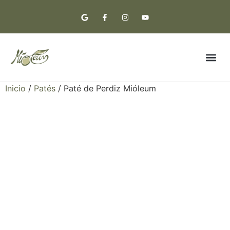
Aceite Premium
Notas de cata
Inicio
/
Patés
/ Paté de Perdiz Mióleum