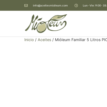
info@aceitesmioleum.com
Lun - Vie: 9:00 - 18
Inicio
/
Aceites
/ Mióleum Familiar 5 Litros P