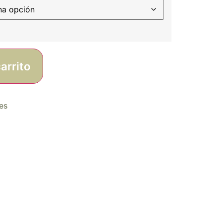
arrito
es