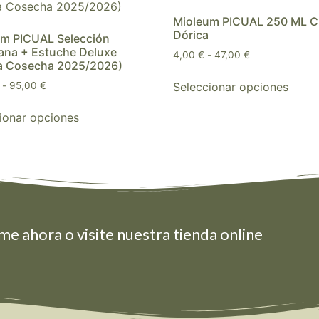
Mioleum PICUAL 250 ML Cr
Dórica
m PICUAL Selección
ana + Estuche Deluxe
4,00
€
-
47,00
€
a Cosecha 2025/2026)
Seleccionar opciones
-
95,00
€
ionar opciones
me ahora o visite nuestra tienda online