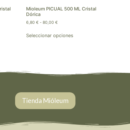
istal
Mioleum PICUAL 500 ML Cristal
Dórica
6,80
€
-
80,00
€
Seleccionar opciones
Tienda Mióleum