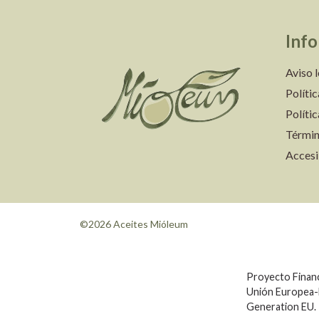
Inf
Aviso 
Políti
Políti
Términ
Accesi
©2026 Aceites Mióleum
Proyecto Financ
Unión Europea
Generation EU.