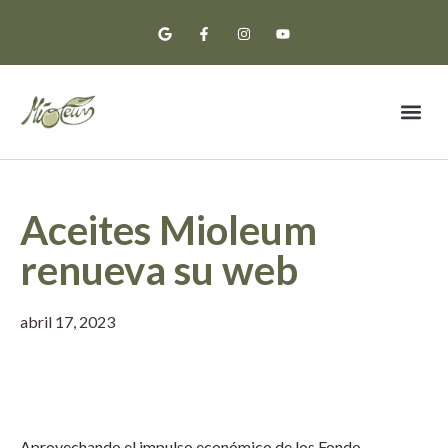
Aceite Premium
Notas de cata
Aceites Mioleum
renueva su web
abril 17, 2023
Aprovechando el impulso económico de los Fondo